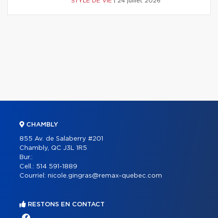
STYLE DE VIE
|
24 juillet 2026
CHAMBLY
855 Av. de Salaberry #201
Chambly, QC J3L 1R5
Bur.:
Cell.:
514 591-1889
Courriel:
nicole.gingras@remax-quebec.com
RESTONS EN CONTACT