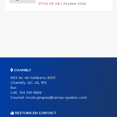
STYLE DE VIE
|
24 juillet 2026
CHAMBLY
855 Av. de Salaberry #201
Chambly, QC J3L 1R5
Bur.:
Cell.:
514 591-1889
Courriel:
nicole.gingras@remax-quebec.com
RESTONS EN CONTACT