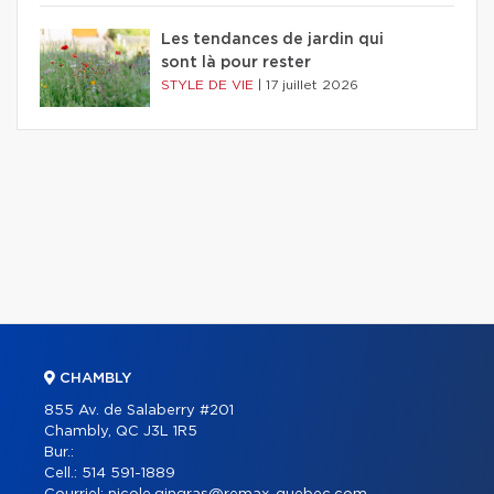
Les tendances de jardin qui
sont là pour rester
STYLE DE VIE
|
17 juillet 2026
CHAMBLY
855 Av. de Salaberry #201
Chambly, QC J3L 1R5
Bur.:
Cell.:
514 591-1889